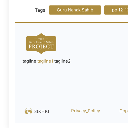
Tags
Guru Nanak Sahib
pp 12-1
tagline
tagline1
tagline2
Privacy_Policy
Cop