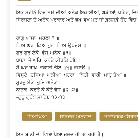
ਇਕ ਮਹੀਨੇ ਵਿਚ ਸਮੇਂ ਦੀਆਂ ਅਨੇਕ ਇਕਾਈਆਂ, ਘੜੀਆਂ, ਪਹਿਰ, ਦਿਨ
ਸਿਰਜਣਾ ਦੇ ਅਨੇਕ ਪ੍ਰਕਾਰ ਅਤੇ ਵਖ-ਵਖ ਮਤ ਜਾਂ ਫ਼ਲਸਫ਼ੇ ਹੋਂਦ ਵਿਚ ਆ
ਰਾਗੁ
ਆਸਾ
ਮਹਲਾ
੧
॥
ਛਿਅ
ਘਰ
ਛਿਅ
ਗੁਰ
ਛਿਅ
ਉਪਦੇਸ
॥
ਗੁਰੁ
ਗੁਰੁ
ਏਕੋ
ਵੇਸ
ਅਨੇਕ
॥੧॥
ਬਾਬਾ
ਜੈ
ਘਰਿ
ਕਰਤੇ
ਕੀਰਤਿ
ਹੋਇ
॥
ਸੋ
ਘਰੁ
ਰਾਖੁ
ਵਡਾਈ
ਤੋਇ
॥੧॥
ਰਹਾਉ
॥
ਵਿਸੁਏ
ਚਸਿਆ
ਘੜੀਆ
ਪਹਰਾ
ਥਿਤੀ
ਵਾਰੀ
ਮਾਹੁ
ਹੋਆ
॥
ਸੂਰਜੁ
ਏਕੋ
ਰੁਤਿ
ਅਨੇਕ
॥
ਨਾਨਕ
ਕਰਤੇ
ਕੇ
ਕੇਤੇ
ਵੇਸ
॥੨॥੨॥
-ਗੁਰੂ
ਗ੍ਰੰਥ
ਸਾਹਿਬ
੧੨-੧੩
ਵਿਆਖਿਆ
ਸ਼ਾਬਦਕ ਅਨੁਵਾਦ
ਭਾਵਾਰਥਕ-ਸਿਰਜ
ਇਸ ਬਾਣੀ ਦੀ ਵਿਆਖਿਆ ਜਲਦ ਹੀ ਆ ਰਹੀ ਹੈ।