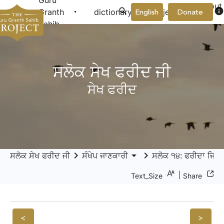
Guru
About
arrow_drop_down
arrow_drop_down
info
Granth
dictionary
project
English
Donate
Us
Sahib
ਸਲੋਕ ਸੇਖ ਫਰੀਦ ਜੀ
ਸੇਖ ਫਰੀਦ
keyboard_arrow_right
arrow_drop_down
keyboard_arrow_right
ਸਲੋਕ ਸੇਖ ਫਰੀਦ ਜੀ
ਸੰਖੇਪ ਜਾਣਕਾਰੀ
ਸਲੋਕ ੧੪: ਫਰੀਦਾ ਜਿਨੑ
|
Text_Size
Share
<
>