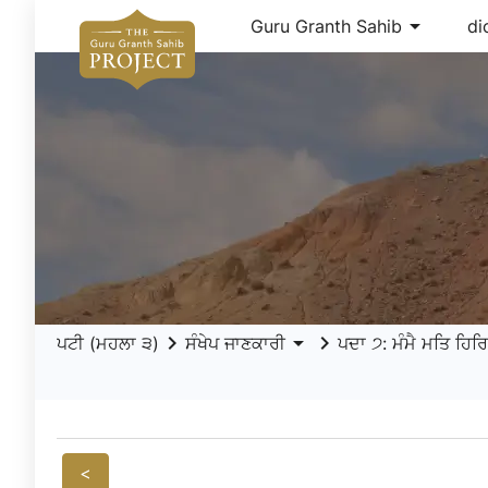
arrow_drop_down
Guru Granth Sahib
di
keyboard_arrow_right
arrow_drop_down
keyboard_arrow_right
ਪਟੀ (ਮਹਲਾ ੩)
ਸੰਖੇਪ ਜਾਣਕਾਰੀ
ਪਦਾ ੭: ਮੰਮੈ ਮਤਿ ਹਿਰਿ
<