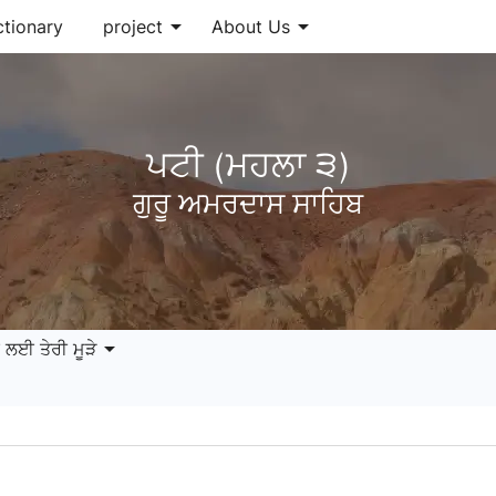
arrow_drop_down
arrow_drop_down
ctionary
project
About Us
ਪਟੀ (ਮਹਲਾ ੩)
ਗੁਰੂ ਅਮਰਦਾਸ ਸਾਹਿਬ
arrow_drop_down
 ਲਈ ਤੇਰੀ ਮੂੜੇ