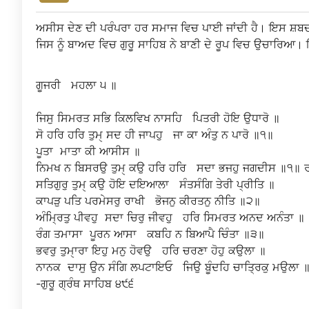
ਅਸੀਸ ਦੇਣ ਦੀ ਪਰੰਪਰਾ ਹਰ ਸਮਾਜ ਵਿਚ ਪਾਈ ਜਾਂਦੀ ਹੈ। ਇਸ ਸ਼ਬਦ ਵ
ਜਿਸ ਨੂੰ ਬਾਅਦ ਵਿਚ ਗੁਰੂ ਸਾਹਿਬ ਨੇ ਬਾਣੀ ਦੇ ਰੂਪ ਵਿਚ ਉਚਾਰਿ
ਗੂਜਰੀ
ਮਹਲਾ
੫
॥
ਜਿਸੁ
ਸਿਮਰਤ
ਸਭਿ
ਕਿਲਵਿਖ
ਨਾਸਹਿ
ਪਿਤਰੀ
ਹੋਇ
ਉਧਾਰੋ
॥
ਸੋ
ਹਰਿ
ਹਰਿ
ਤੁਮੑ
ਸਦ
ਹੀ
ਜਾਪਹੁ
ਜਾ
ਕਾ
ਅੰਤੁ
ਨ
ਪਾਰੋ
॥੧॥
ਪੂਤਾ
ਮਾਤਾ
ਕੀ
ਆਸੀਸ
॥
ਨਿਮਖ
ਨ
ਬਿਸਰਉ
ਤੁਮੑ
ਕਉ
ਹਰਿ
ਹਰਿ
ਸਦਾ
ਭਜਹੁ
ਜਗਦੀਸ
॥੧॥
ਸਤਿਗੁਰੁ
ਤੁਮੑ
ਕਉ
ਹੋਇ
ਦਇਆਲਾ
ਸੰਤਸੰਗਿ
ਤੇਰੀ
ਪ੍ਰੀਤਿ
॥
ਕਾਪੜੁ
ਪਤਿ
ਪਰਮੇਸਰੁ
ਰਾਖੀ
ਭੋਜਨੁ
ਕੀਰਤਨੁ
ਨੀਤਿ
॥੨॥
ਅੰਮ੍ਰਿਤੁ
ਪੀਵਹੁ
ਸਦਾ
ਚਿਰੁ
ਜੀਵਹੁ
ਹਰਿ
ਸਿਮਰਤ
ਅਨਦ
ਅਨੰਤਾ
॥
ਰੰਗ
ਤਮਾਸਾ
ਪੂਰਨ
ਆਸਾ
ਕਬਹਿ
ਨ
ਬਿਆਪੈ
ਚਿੰਤਾ
॥੩॥
ਭਵਰੁ
ਤੁਮੑਾਰਾ
ਇਹੁ
ਮਨੁ
ਹੋਵਉ
ਹਰਿ
ਚਰਣਾ
ਹੋਹੁ
ਕਉਲਾ
॥
ਨਾਨਕ
ਦਾਸੁ
ਉਨ
ਸੰਗਿ
ਲਪਟਾਇਓ
ਜਿਉ
ਬੂੰਦਹਿ
ਚਾਤ੍ਰਿਕੁ
ਮਉਲਾ
-ਗੁਰੂ
ਗ੍ਰੰਥ
ਸਾਹਿਬ
੪੯੬