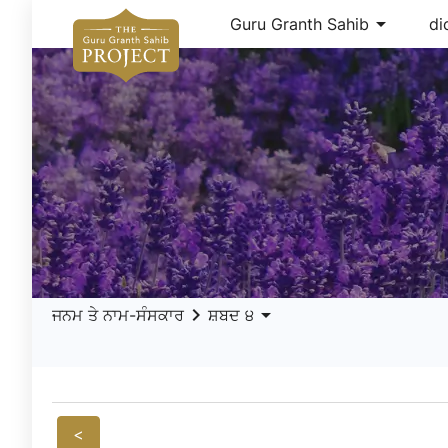
arrow_drop_down
Guru Granth Sahib
di
keyboard_arrow_right
arrow_drop_down
ਜਨਮ ਤੇ ਨਾਮ-ਸੰਸਕਾਰ
ਸ਼ਬਦ ੪
<