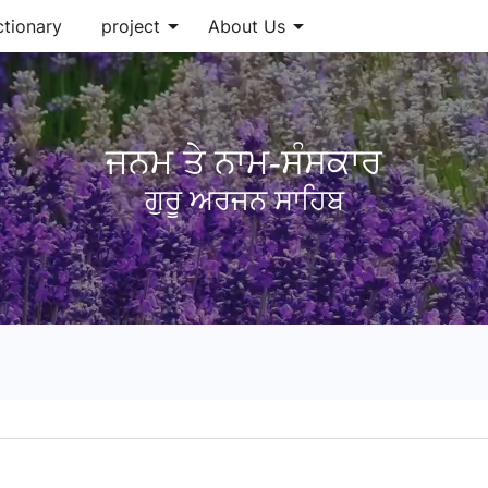
arrow_drop_down
arrow_drop_down
ctionary
project
About Us
ਜਨਮ ਤੇ ਨਾਮ-ਸੰਸਕਾਰ
ਗੁਰੂ ਅਰਜਨ ਸਾਹਿਬ