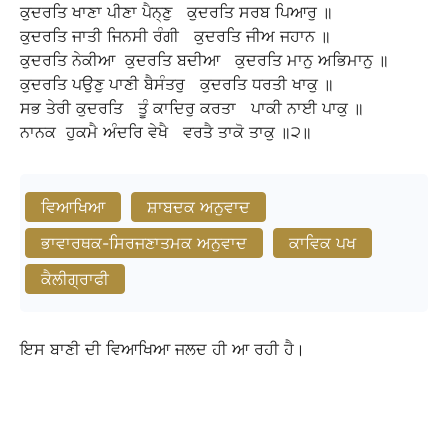
ਕੁਦਰਤਿ
ਖਾਣਾ
ਪੀਣਾ
ਪੈਨ੍ਣੁ
ਕੁਦਰਤਿ
ਸਰਬ
ਪਿਆਰੁ
॥
ਕੁਦਰਤਿ
ਜਾਤੀ
ਜਿਨਸੀ
ਰੰਗੀ
ਕੁਦਰਤਿ
ਜੀਅ
ਜਹਾਨ
॥
ਕੁਦਰਤਿ
ਨੇਕੀਆ
ਕੁਦਰਤਿ
ਬਦੀਆ
ਕੁਦਰਤਿ
ਮਾਨੁ
ਅਭਿਮਾਨੁ
॥
ਕੁਦਰਤਿ
ਪਉਣੁ
ਪਾਣੀ
ਬੈਸੰਤਰੁ
ਕੁਦਰਤਿ
ਧਰਤੀ
ਖਾਕੁ
॥
ਸਭ
ਤੇਰੀ
ਕੁਦਰਤਿ
ਤੂੰ
ਕਾਦਿਰੁ
ਕਰਤਾ
ਪਾਕੀ
ਨਾਈ
ਪਾਕੁ
॥
ਨਾਨਕ
ਹੁਕਮੈ
ਅੰਦਰਿ
ਵੇਖੈ
ਵਰਤੈ
ਤਾਕੋ
ਤਾਕੁ
॥੨॥
ਵਿਆਖਿਆ
ਸ਼ਾਬਦਕ ਅਨੁਵਾਦ
ਭਾਵਾਰਥਕ-ਸਿਰਜਣਾਤਮਕ ਅਨੁਵਾਦ
ਕਾਵਿਕ ਪਖ
ਕੈਲੀਗ੍ਰਾਫੀ
ਇਸ ਬਾਣੀ ਦੀ ਵਿਆਖਿਆ ਜਲਦ ਹੀ ਆ ਰਹੀ ਹੈ।