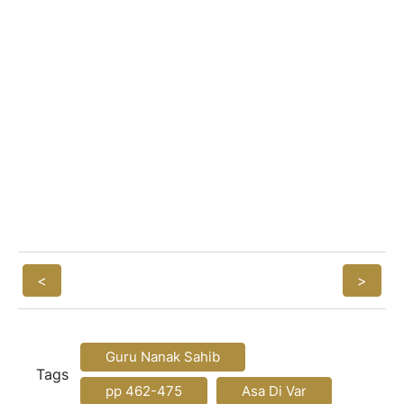
<
>
Guru Nanak Sahib
Tags
pp 462-475
Asa Di Var