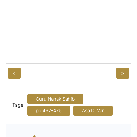
<
>
Guru Nanak Sahib
Tags
pp 462-475
Asa Di Var