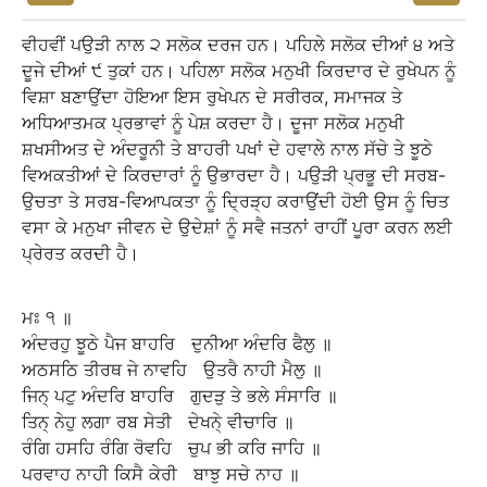
ਵੀਹਵੀਂ ਪਉੜੀ ਨਾਲ ੨ ਸਲੋਕ ਦਰਜ ਹਨ। ਪਹਿਲੇ ਸਲੋਕ ਦੀਆਂ ੪ ਅਤੇ
ਦੂਜੇ ਦੀਆਂ ੯ ਤੁਕਾਂ ਹਨ। ਪਹਿਲਾ ਸਲੋਕ ਮਨੁਖੀ ਕਿਰਦਾਰ ਦੇ ਰੁਖੇਪਨ ਨੂੰ
ਵਿਸ਼ਾ ਬਣਾਉਂਦਾ ਹੋਇਆ ਇਸ ਰੁਖੇਪਨ ਦੇ ਸਰੀਰਕ, ਸਮਾਜਕ ਤੇ
ਅਧਿਆਤਮਕ ਪ੍ਰਭਾਵਾਂ ਨੂੰ ਪੇਸ਼ ਕਰਦਾ ਹੈ। ਦੂਜਾ ਸਲੋਕ ਮਨੁਖੀ
ਸ਼ਖਸੀਅਤ ਦੇ ਅੰਦਰੂਨੀ ਤੇ ਬਾਹਰੀ ਪਖਾਂ ਦੇ ਹਵਾਲੇ ਨਾਲ ਸੱਚੇ ਤੇ ਝੂਠੇ
ਵਿਅਕਤੀਆਂ ਦੇ ਕਿਰਦਾਰਾਂ ਨੂੰ ਉਭਾਰਦਾ ਹੈ। ਪਉੜੀ ਪ੍ਰਭੂ ਦੀ ਸਰਬ-
ਉਚਤਾ ਤੇ ਸਰਬ-ਵਿਆਪਕਤਾ ਨੂੰ ਦ੍ਰਿੜ੍ਹ ਕਰਾਉਂਦੀ ਹੋਈ ਉਸ ਨੂੰ ਚਿਤ
ਵਸਾ ਕੇ ਮਨੁਖਾ ਜੀਵਨ ਦੇ ਉਦੇਸ਼ਾਂ ਨੂੰ ਸਵੈ ਜਤਨਾਂ ਰਾਹੀਂ ਪੂਰਾ ਕਰਨ ਲਈ
ਪ੍ਰੇਰਤ ਕਰਦੀ ਹੈ।
ਮਃ
੧
॥
ਅੰਦਰਹੁ
ਝੂਠੇ
ਪੈਜ
ਬਾਹਰਿ
ਦੁਨੀਆ
ਅੰਦਰਿ
ਫੈਲੁ
॥
ਅਠਸਠਿ
ਤੀਰਥ
ਜੇ
ਨਾਵਹਿ
ਉਤਰੈ
ਨਾਹੀ
ਮੈਲੁ
॥
ਜਿਨ੍
ਪਟੁ
ਅੰਦਰਿ
ਬਾਹਰਿ
ਗੁਦੜੁ
ਤੇ
ਭਲੇ
ਸੰਸਾਰਿ
॥
ਤਿਨ੍
ਨੇਹੁ
ਲਗਾ
ਰਬ
ਸੇਤੀ
ਦੇਖਨੇ੍
ਵੀਚਾਰਿ
॥
ਰੰਗਿ
ਹਸਹਿ
ਰੰਗਿ
ਰੋਵਹਿ
ਚੁਪ
ਭੀ
ਕਰਿ
ਜਾਹਿ
॥
ਪਰਵਾਹ
ਨਾਹੀ
ਕਿਸੈ
ਕੇਰੀ
ਬਾਝੁ
ਸਚੇ
ਨਾਹ
॥